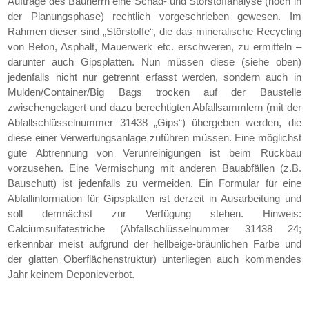
Auftrage des Bauherrn eine Schad- und Störstoffanalyse (noch in
der Planungsphase) rechtlich vorgeschrieben gewesen. Im
Rahmen dieser sind „Störstoffe“, die das mineralische Recycling
von Beton, Asphalt, Mauerwerk etc. erschweren, zu ermitteln –
darunter auch Gipsplatten. Nun müssen diese (siehe oben)
jedenfalls nicht nur getrennt erfasst werden, sondern auch in
Mulden/Container/Big Bags trocken auf der Baustelle
zwischengelagert und dazu berechtigten Abfallsammlern (mit der
Abfallschlüsselnummer 31438 „Gips“) übergeben werden, die
diese einer Verwertungsanlage zuführen müssen. Eine möglichst
gute Abtrennung von Verunreinigungen ist beim Rückbau
vorzusehen. Eine Vermischung mit anderen Bauabfällen (z.B.
Bauschutt) ist jedenfalls zu vermeiden. Ein Formular für eine
Abfallinformation für Gipsplatten ist derzeit in Ausarbeitung und
soll demnächst zur Verfügung stehen. Hinweis:
Calciumsulfatestriche (Abfallschlüsselnummer 31438 24;
erkennbar meist aufgrund der hellbeige-bräunlichen Farbe und
der glatten Oberflächenstruktur) unterliegen auch kommendes
Jahr keinem Deponieverbot.